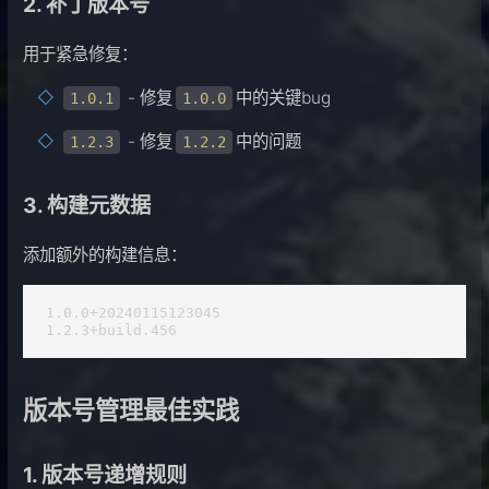
2. 补丁版本号
用于紧急修复：
- 修复
中的关键bug
1.0.1
1.0.0
- 修复
中的问题
1.2.3
1.2.2
3. 构建元数据
添加额外的构建信息：
1.0.0+20240115123045

1.2.3+build.456
版本号管理最佳实践
1. 版本号递增规则