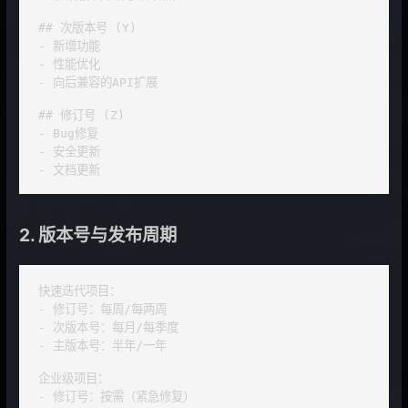
## 次版本号 (Y)

- 新增功能

- 性能优化

- 向后兼容的API扩展

## 修订号 (Z)

- Bug修复

- 安全更新

- 文档更新
2. 版本号与发布周期
快速迭代项目：

- 修订号：每周/每两周

- 次版本号：每月/每季度

- 主版本号：半年/一年

企业级项目：

- 修订号：按需（紧急修复）
