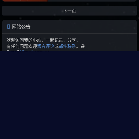
主角外观变更等功能。文章特别提示，
最终版使用作弊码会永久锁定成就，部
下一页
分路人互殴或持枪类秘籍效果将永久保
存且无法撤销，而天气、加速及车辆飞
网站公告
行等临时效果可通过重复输入关闭。
欢迎访问我的小站，一起记录、分享，
有任何问题欢迎
留言评论
或
邮件联系
。😀
E-mail:
i@mail.antx.cc
Antx
江西・赣州
文章
点赞
访问