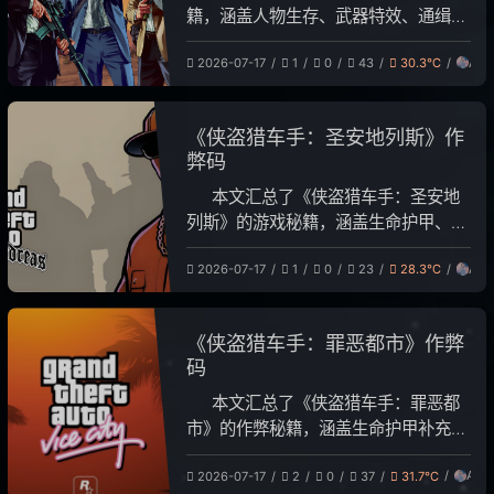
机通过输入设备接收数据，经CPU处理
籍，涵盖人物生存、武器特效、通缉控
后由输出设备展示，由软件统筹协调全
制、天气物理及载具召唤五大功能。玩
系统运行。
Ant
2026-07-17
1
0
43
30.3℃
家在单机模式下按“~”键输入代码即可
激活。需注意，无敌效果仅持续5分
钟，任务中可能失效，环境类代码重复
《侠盗猎车手：圣安地列斯》作
输入可取消。此外，文章明确指出游戏
弊码
不存在直接获取金钱、无限子弹等官方
作弊码。
本文汇总了《侠盗猎车手：圣安地
列斯》的游戏秘籍，涵盖生命护甲、武
器获取、通缉星级、天气时间及各类载
Ant
2026-07-17
1
0
23
28.3℃
具召唤与特效。此外，还包括车辆飞
行、主角属性修改及城市暴动等趣味玩
法。文章特别提醒，重制版使用秘籍会
《侠盗猎车手：罪恶都市》作弊
永久锁定成就，部分效果存档后无法关
码
闭，且可能引发游戏逻辑异常，建议玩
家谨慎使用。
本文汇总了《侠盗猎车手：罪恶都
市》的作弊秘籍，涵盖生命护甲补充、
通缉星级控制、天气调节、载具召唤与
Antx
2026-07-17
2
0
37
31.7℃
特效、游戏速度调整、路人行为干预及