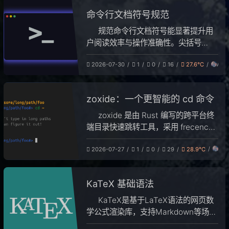
能力强但缺乏系统支持。文章汇总了阿
命令行文档符号规范
里云、Cloudflare等国内外主流公共
DNS服务地址，并提供了各协议下的配
规范命令行文档符号能显著提升用
置填写格式，帮助用户根据网络环境选
户阅读效率与操作准确性。尖括号
择合适的解析方案。
`<>`代表必填占位参数，方括号`[]`代
Ant
2026-07-30
1
0
16
27.6℃
表可选参数，大括号`{}`限定固定取值
集合。竖线`|`表示互斥多选一，省略
号`...`支持多参数复用。命令选项分为
zoxide：一个更智能的 cd 命令
短选项`-`与长选项`--`。此外，文档
支持复杂参数嵌套，并规定`#`为root
zoxide 是由 Rust 编写的跨平台终
用户提示符，`$`为普通用户提示符。
端目录快速跳转工具，采用 frecency
遵循这些规范可有效避免参数错误及权
算法自动排序，有效解决长路径输入繁
限混淆。
Ant
2026-07-27
1
0
29
28.9℃
琐等痛点。该工具兼容主流 Shell，支
持多关键词匹配、交互式选择及 Tab
补全，可显著提升导航效率。其性能优
KaTeX 基础语法
于同类竞品，并支持从 autojump 等插
件导入历史数据，用户安装并配置初始
KaTeX是基于LaTeX语法的网页数
化脚本后，即可通过 `z` 命令实现智能
学公式渲染库，支持Markdown等场
跳转。
景。本文详细介绍了KaTeX的公式模