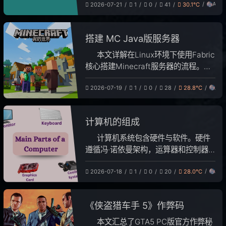
Antx
2026-07-21
1
0
41
30.1℃
式，包括行内与块级公式的用法。内容
涵盖基础语法（上下标、分数、根
号）、运算符与关系符，以及集合、向
搭建 MC Java版服务器
量、对数、极限和积分等进阶结构。文
章还讲解了矩阵、分段函数环境及自适
本文详解在Linux环境下使用Fabric
应括号等特殊命令，并附录了希腊字
核心搭建Minecraft服务器的流程。搭
母、三角函数等常用符号速查表，旨在
建需JRE17环境及开放25565端口，涵
帮助用户准确、高效地编写数学公式。
Ant
2026-07-19
1
0
28
28.8℃
盖下载启动器、同意EULA、配置内存
脚本及server.properties等步骤。文章
重点说明了配置关闭正版验证以支持离
计算机的组成
线登录，并区分了双端与服务端模组的
安装规范。此外，提供了客户端连接指
计算机系统包含硬件与软件。硬件
南及解决版本不兼容、无效会话等常见
遵循冯·诺依曼架构，运算器和控制器
故障的方案。
合称CPU，负责计算与调度；存储器分
Ant
2026-07-18
1
0
20
28.0℃
内存和外存，分别承担临时及永久存
储；输入输出设备实现人机交互。实体
硬件由主板、显卡等组成。软件分为管
《侠盗猎车手 5》作弊码
理资源的系统软件（如操作系统、驱
动）和满足特定需求的应用软件。计算
本文汇总了GTA5 PC版官方作弊秘