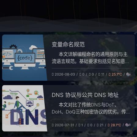
变量命名规范
本文详解编程命名的通用原则与主
流语言规范。基础要求包括见名知意、
仅限字母数字下划线及避免关键字。重
Ant
2026-08-03
0
0
11
25.1℃
点介绍小驼峰、大驼峰与蛇形命名三种
风格：Java 变量用小驼峰、类名用大
驼峰；Python 变量用蛇形命名；SQL
DNS 协议与公共 DNS 地址
统一推荐蛇形。此外，规范了布尔变量
前缀、常量全大写写法，涵盖 Go、
本文对比了传统DNS与DoT、
C++ 等语言特性，并强调项目内风格
DoH、DoQ三种加密协议的优劣。传统
统一、杜绝随意缩写及过长命名，旨在
DNS兼容性最强但存在安全隐患；DoT
提升代码可读性与维护效率。
Antx
2026-07-31
1
0
21
28.1℃
适合全局加密但易被端口封锁；DoH伪
装性高难以拦截但开销大；DoQ抗丢包